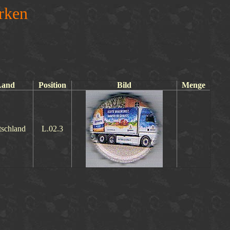
rken
Land
Position
Bild
Menge
schland
L.02.3