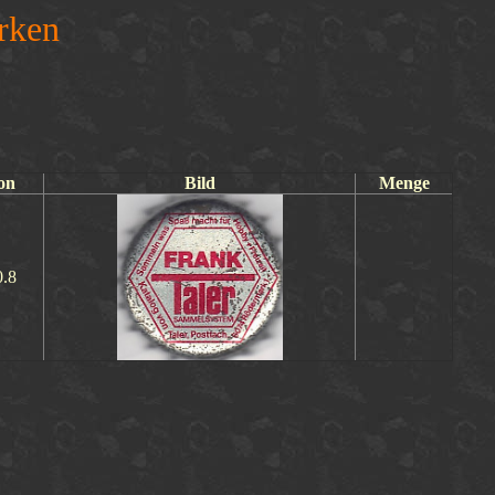
rken
on
Bild
Menge
0.8