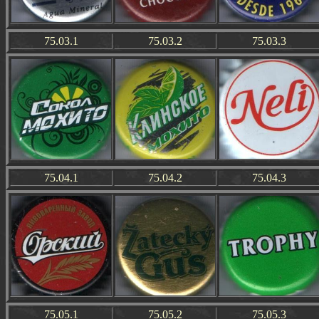
75.03.1
75.03.2
75.03.3
75.04.1
75.04.2
75.04.3
75.05.1
75.05.2
75.05.3