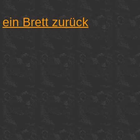
ein Brett zurück